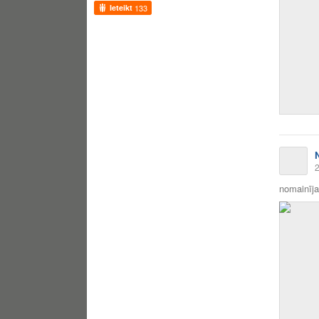
Ieteikt
133
2
nomainīja 