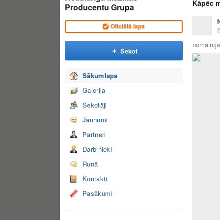
Kāpēc m
Producentu Grupa
Oficiālā lapa
2
nomainīja 
Sekot
Sākumlapa
Galerija
Sekotāji
Jaunumi
Partneri
Darbinieki
Runā
Kontakti
Pasākumi