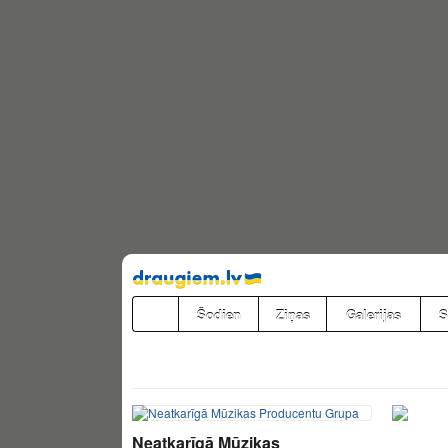
Pāriet
uz
saturu
Šodien
Ziņas
Galerijas
S
Neatkarīgā Mūzikas