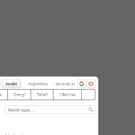
Ienākt
Reģistrēties
Vai ienāc ar
a
Draugi
Raksti
Vēstules