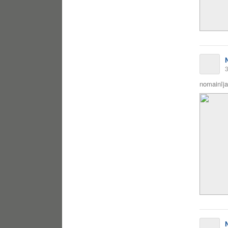
3
nomainīja 