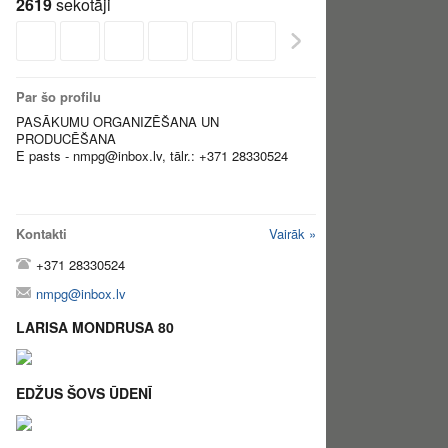
2619
sekotāji
Par šo profilu
PASĀKUMU ORGANIZĒŠANA UN
PRODUCĒŠANA
E pasts - nmpg@inbox.lv, tālr.: +371 28330524
Kontakti
Vairāk »
+371 28330524
nmpg@inbox.lv
LARISA MONDRUSA 80
EDŽUS ŠOVS ŪDENĪ