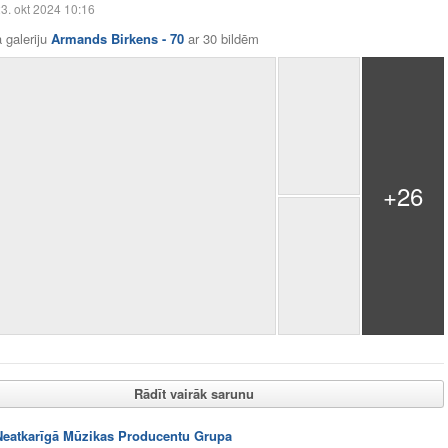
3. okt 2024 10:16
 galeriju
Armands Birkens - 70
ar
30 bildēm
+26
Rādīt vairāk sarunu
Neatkarīgā Mūzikas Producentu Grupa