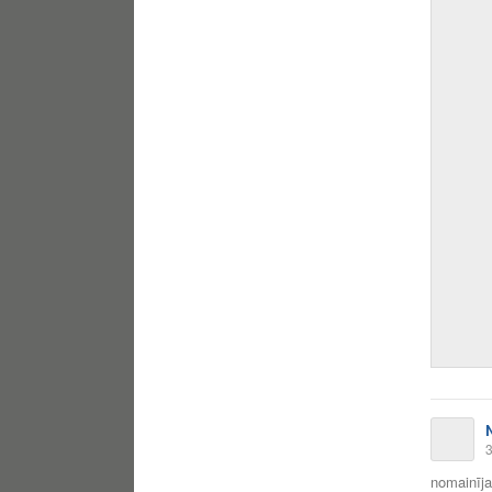
3
nomainīja 