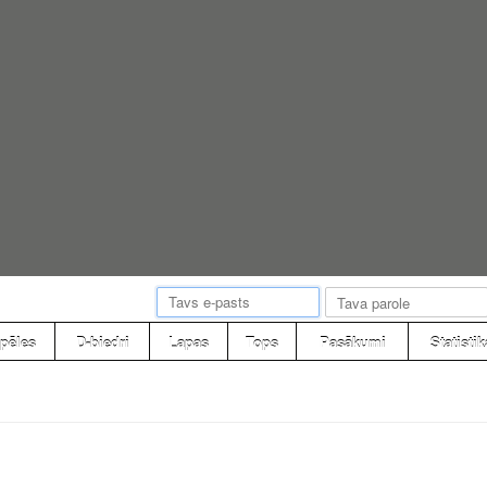
pēles
D-biedri
Lapas
Tops
Pasākumi
Statistik