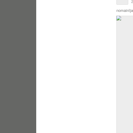
2
nomainīja 