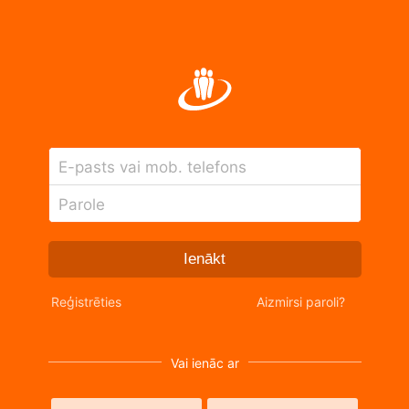
E-pasts vai mob. telefons
Parole
Ienākt
Reģistrēties
Aizmirsi paroli?
Vai ienāc ar