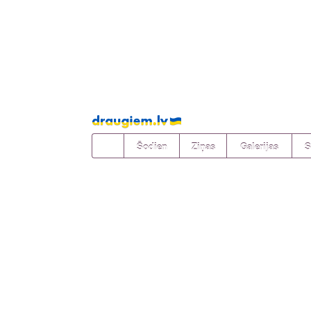
Pāriet
uz
saturu
Šodien
Ziņas
Galerijas
S