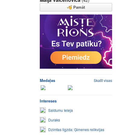
(42)
Pamāt
Medaļas
Skatīt visas
Intereses
Saldumu Ieleja
Duraks
Dzimtas ligzda: Ģimenes relikvijas