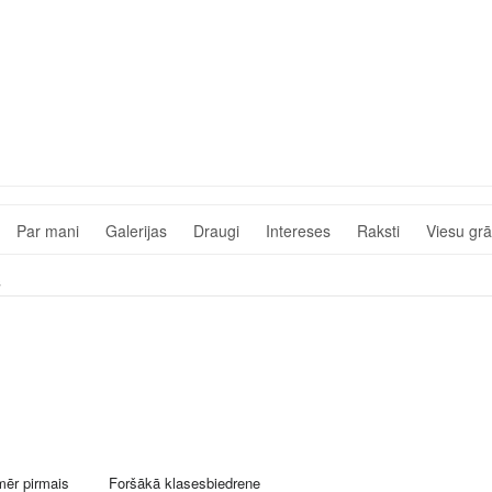
Par mani
Galerijas
Draugi
Intereses
Raksti
Viesu gr
s
mēr pirmais
Foršākā klasesbiedrene