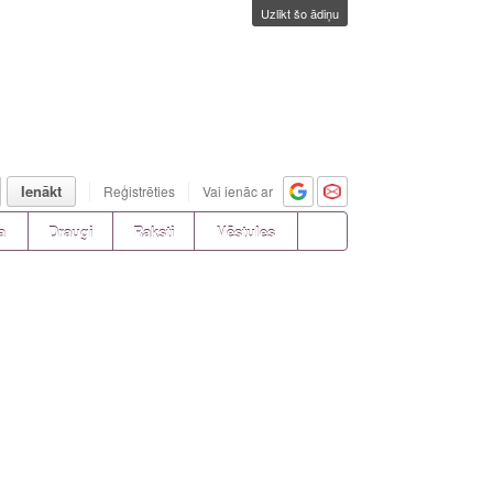
Uzlikt šo ādiņu
Ienākt
Reģistrēties
Vai ienāc ar
a
Draugi
Raksti
Vēstules