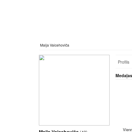
Maija Vaicehoviča
Profils
Medaļa
Vien
Maija Vaicehoviča