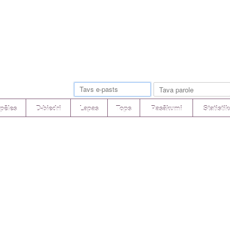
pēles
D-biedri
Lapas
Tops
Pasākumi
Statistik