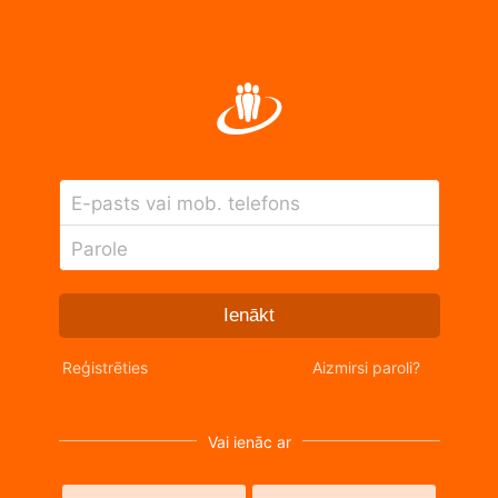
E-pasts vai mob. telefons
Parole
Ienākt
Reģistrēties
Aizmirsi paroli?
Vai ienāc ar