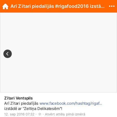
Arī Zītari piedalījās #rigafood2016 izstādē!
Zītari Ventspils
Arī Zītari piedalījās
www.facebook.com/hashtag/rigaf...
izstādē ar ''Zeltiņa Delikatesēm''!
12. sep 2016 07:32 · 
 · 
Atvērt attēlu pilnā izmērā