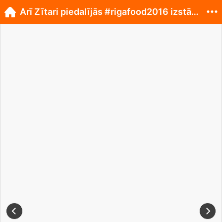
Arī Zītari piedalījās #rigafood2016 izstādē!