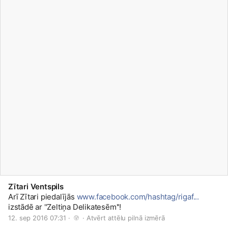
Zītari Ventspils
Arī Zītari piedalījās
www.facebook.com/hashtag/rigaf...
izstādē ar ''Zeltiņa Delikatesēm''!
12. sep 2016 07:31 · 
 · 
Atvērt attēlu pilnā izmērā