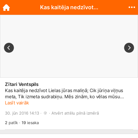
Kas kaitēja nedzīvot...
Zītari Ventspils
Kas kaitēja nedzīvot Lielas jūras maliņā; Cik jūriņa viļņus
meta, Tik izmeta sudrabiņu. Mēs zinām, ko vēlas mūsu
apmeklētāji-kūpinātas zivis! Ko tik mēs neesam sakūpinājuši
Lasīt vairāk
un pagatavojuši: -kūpinātas butes; -kūpināti bullīši; -kūpināti
30. jūn 2016 14:13 · 
 · 
Atvērt attēlu pilnā izmērā
lucīši; -kūpināta mencu fileja -asaru filejas tomātu mērcē.
2
patīk
·
19
iesaka