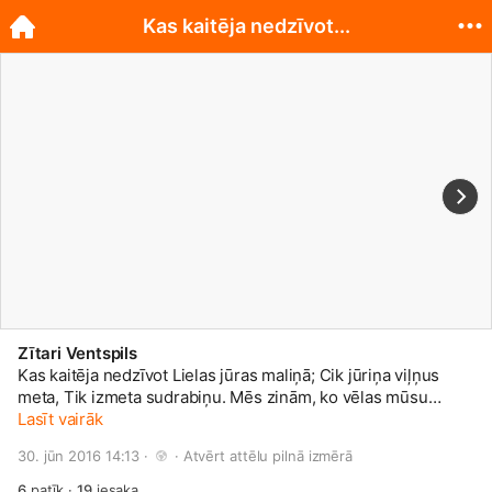
Kas kaitēja nedzīvot...
Zītari Ventspils
Kas kaitēja nedzīvot Lielas jūras maliņā; Cik jūriņa viļņus
meta, Tik izmeta sudrabiņu. Mēs zinām, ko vēlas mūsu
apmeklētāji-kūpinātas zivis! Ko tik mēs neesam sakūpinājuši
Lasīt vairāk
un pagatavojuši: -kūpinātas butes; -kūpināti bullīši; -kūpināti
30. jūn 2016 14:13 · 
 · 
Atvērt attēlu pilnā izmērā
lucīši; -kūpināta mencu fileja -asaru filejas tomātu mērcē.
6
patīk
·
19
iesaka