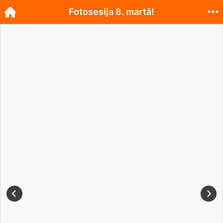
Fotosesija 8. martā!