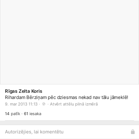
Rīgas Zelta Koris
Rihardam Bērziņam pēc dziesmas nekad nav tālu jāmeklē!
9. mar 2013 11:13 · 
 · 
Atvērt attēlu pilnā izmērā
14
patīk
·
61
iesaka
Autorizējies, lai komentētu