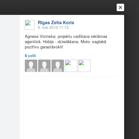
Rīgas Zelta Koris
9. mar 2013 11:13
Agnese Vicinska: projektu vadīšana reklāmas
aģentūrā. Hobijs - dziedāšana. Moto: saglabā
pozitīvu garastāvokli!
5
patīk
Ienākt
Reģistrēties
Vai ienāc ar
a
Draugi
Raksti
Vēstules
tā!