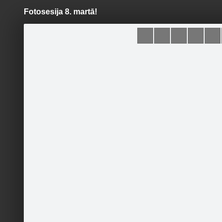
Fotosesija 8. martā!
Pāriet
uz
saturu
Šodien
Ziņas
Galerijas
S
Rīgas Zelta Koris