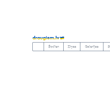
Pāriet
uz
saturu
Šodien
Ziņas
Galerijas
S