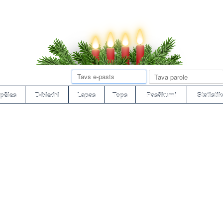
pēles
D-biedri
Lapas
Tops
Pasākumi
Statistik