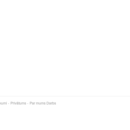
kumi
Privātums
Par mums
Darbs