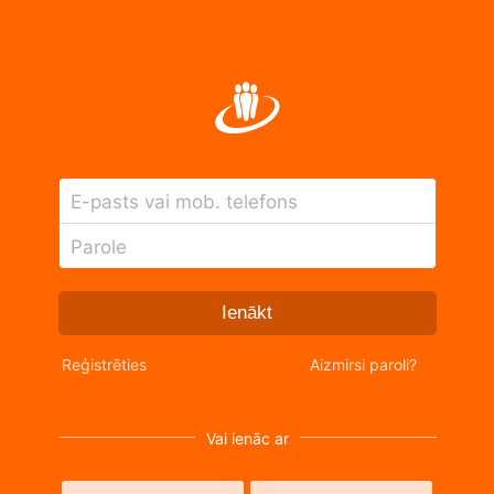
E-pasts vai mob. telefons
Parole
Ienākt
Reģistrēties
Aizmirsi paroli?
Vai ienāc ar