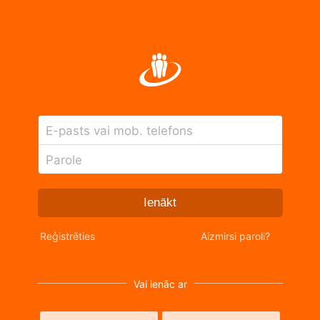
E-pasts vai mob. telefons
Parole
Ienākt
Reģistrēties
Aizmirsi paroli?
Vai ienāc ar