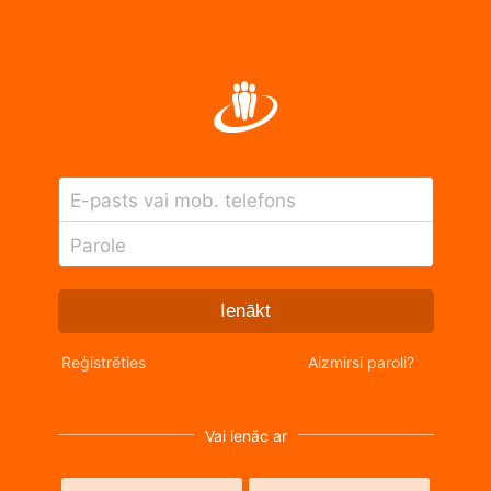
E-pasts vai mob. telefons
Parole
Ienākt
Reģistrēties
Aizmirsi paroli?
Vai ienāc ar