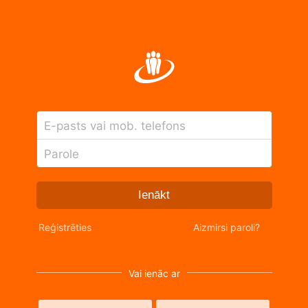
E-pasts vai mob. telefons
Parole
Ienākt
Reģistrēties
Aizmirsi paroli?
Vai ienāc ar