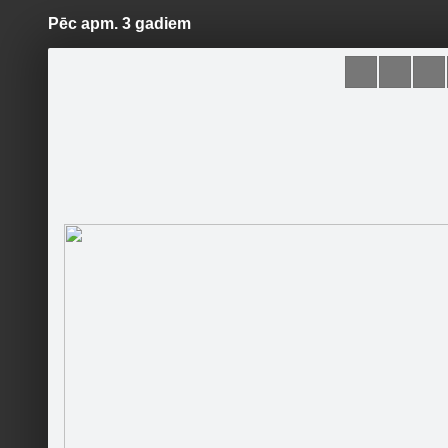
Pēc apm. 3 gadiem
Pāriet
uz
saturu
Šodien
Ziņas
Galerijas
S
Krāsu Fans
Oficiālā lapa
Sekot