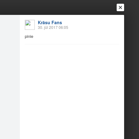
Krāsu Fans
30. jūl 2017 06:05
pinie
Ienākt
Reģistrēties
Vai ienāc ar
a
Draugi
Raksti
Vēstules
em