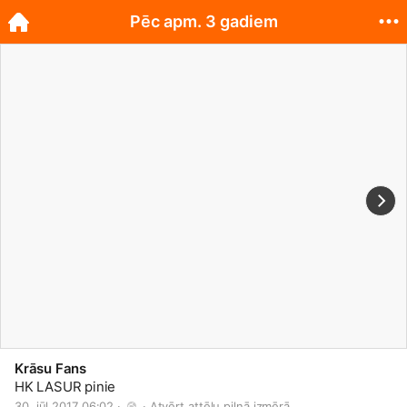
Pēc apm. 3 gadiem
Krāsu Fans
HK LASUR pinie
30. jūl 2017 06:02 · 
 · 
Atvērt attēlu pilnā izmērā