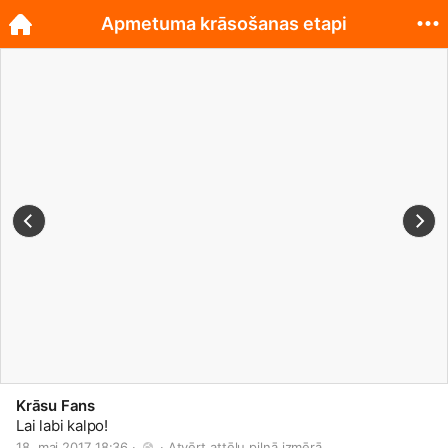
Apmetuma krāsošanas etapi
Krāsu Fans
Lai labi kalpo!
18. mai 2017 18:36 · 
 · 
Atvērt attēlu pilnā izmērā