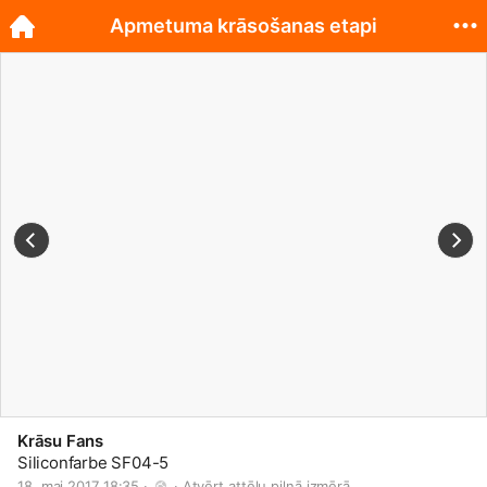
Apmetuma krāsošanas etapi
Krāsu Fans
Siliconfarbe SF04-5
18. mai 2017 18:35 · 
 · 
Atvērt attēlu pilnā izmērā