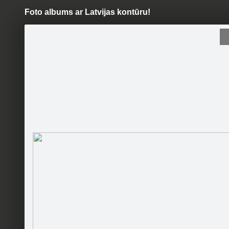
Foto albums ar Latvijas kontūru!
Pāriet
uz
saturu
Šodien
Ziņas
Galerijas
S
Jānis Brencis - Woody shop -
koka izstrādājumi
Oficiālā lapa
Sekot
Sākumlapa