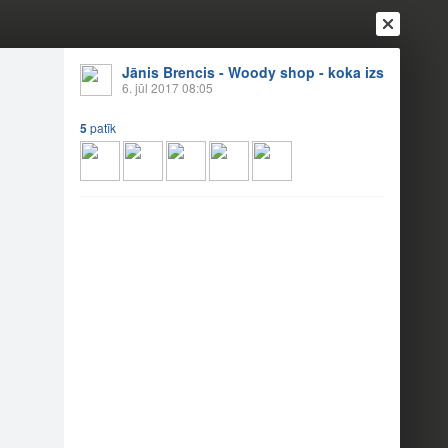
Jānis Brencis - Woody shop - koka izstrādājumi
6. jūl 2017 08:05
5
patīk
Ienākt
Reģistrēties
Vai ienāc ar
a
Draugi
Raksti
Vēstules
 kontūru!