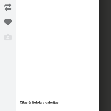
6
Iesaka
11
Citas šī lietotāja galerijas