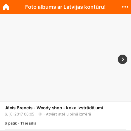
Foto albums ar Latvijas kontūru!
Jānis Brencis - Woody shop - koka izstrādājumi
6. jūl 2017 08:05 · 
 · 
Atvērt attēlu pilnā izmērā
6
patīk
·
11
iesaka