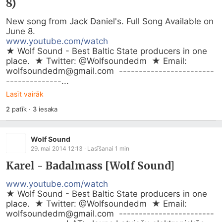
8)
New song from Jack Daniel's. Full Song Available on 
www.youtube.com/watch
★ Wolf Sound - Best Baltic State producers in one 
place.  ★ Twitter: @Wolfsoundedm  ★ Email: 
wolfsoundedm@
gmail.com
  ------------------------
--------------...
Lasīt vairāk
2
patīk
·
3
iesaka
Wolf Sound
29. mai 2014 12:13
· Lasīšanai
1
min
Karel - Badalmass [Wolf Sound]
www.youtube.com/watch
★ Wolf Sound - Best Baltic State producers in one 
place.  ★ Twitter: @Wolfsoundedm  ★ Email: 
wolfsoundedm@
gmail.com
  ------------------------