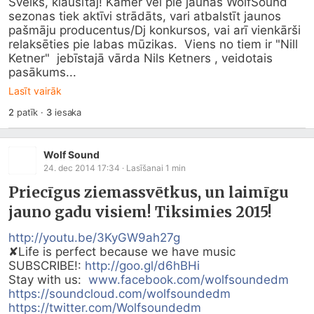
Sveiks, klausītāj! Kamēr vēl pie jaunās WolfSound 
sezonas tiek aktīvi strādāts, vari atbalstīt jaunos 
pašmāju producentus/Dj konkursos, vai arī vienkārši 
relaksēties pie labas mūzikas.  Viens no tiem ir "Nill 
Ketner"  jebīstajā vārda Nils Ketners , veidotais 
pasākums...
Lasīt vairāk
2
patīk
·
3
iesaka
Wolf Sound
24. dec 2014 17:34
· Lasīšanai
1
min
Priecīgus ziemassvētkus, un laimīgu
jauno gadu visiem! Tiksimies 2015!
http://youtu.be/3KyGW9ah27g
✘Life is perfect because we have music

SUBSCRIBE!: 
http://goo.gl/d6hBHi
Stay with us:  
www.facebook.com/wolfsoundedm
https://soundcloud.com/wolfsoundedm
https://twitter.com/Wolfsoundedm