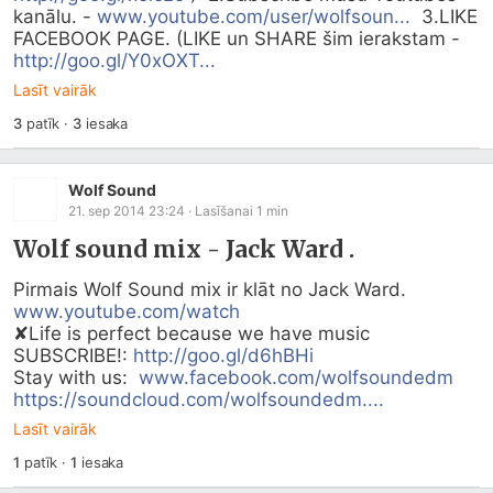
kanālu. - 
www.youtube.com/user/wolfsoun...
  3.LIKE 
FACEBOOK PAGE. (LIKE un SHARE šim ierakstam - 
http://goo.gl/Y0xOXT...
Lasīt vairāk
3
patīk
·
3
iesaka
Wolf Sound
21. sep 2014 23:24
· Lasīšanai
1
min
Wolf sound mix - Jack Ward .
www.youtube.com/watch
✘Life is perfect because we have music

SUBSCRIBE!: 
http://goo.gl/d6hBHi
Stay with us:  
www.facebook.com/wolfsoundedm
https://soundcloud.com/wolfsoundedm....
Lasīt vairāk
1
patīk
·
1
iesaka