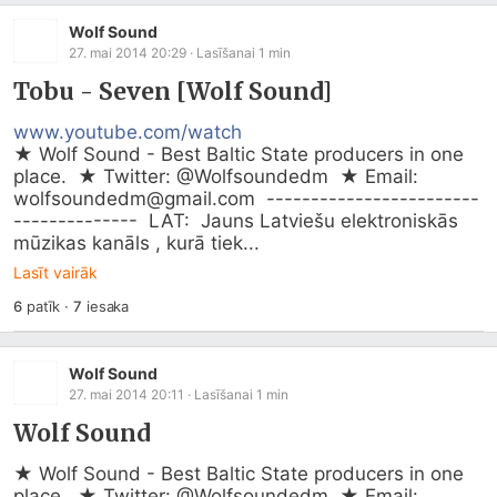
Wolf Sound
27. mai 2014 20:29
· Lasīšanai
1
min
Tobu - Seven [Wolf Sound]
www.youtube.com/watch
★ Wolf Sound - Best Baltic State producers in one 
place.  ★ Twitter: @Wolfsoundedm  ★ Email: 
wolfsoundedm@
gmail.com
  ------------------------
--------------  LAT:  Jauns Latviešu elektroniskās 
mūzikas kanāls , kurā tiek...
Lasīt vairāk
6
patīk
·
7
iesaka
Wolf Sound
27. mai 2014 20:11
· Lasīšanai
1
min
Wolf Sound
★ Wolf Sound - Best Baltic State producers in one 
place.  ★ Twitter: @Wolfsoundedm  ★ Email: 