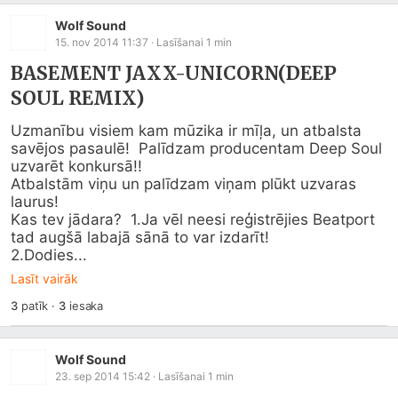
Wolf Sound
15. nov 2014 11:37
· Lasīšanai
1
min
BASEMENT JAXX-UNICORN(DEEP
SOUL REMIX)
Uzmanību visiem kam mūzika ir mīļa, un atbalsta 
savējos pasaulē!  Palīdzam producentam Deep Soul 
uzvarēt konkursā!!

Atbalstām viņu un palīdzam viņam plūkt uzvaras 
laurus!

Kas tev jādara?  1.Ja vēl neesi reģistrējies Beatport 
tad augšā labajā sānā to var izdarīt!

2.Dodies...
Lasīt vairāk
3
patīk
·
3
iesaka
Wolf Sound
23. sep 2014 15:42
· Lasīšanai
1
min