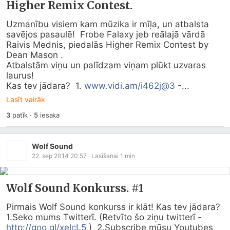
Higher Remix Contest.
Uzmanību visiem kam mūzika ir mīļa, un atbalsta 
savējos pasaulē!  Frobe Falaxy jeb reālajā vārdā 
Raivis Mednis, piedalās Higher Remix Contest by 
Dean Mason .

Atbalstām viņu un palīdzam viņam plūkt uzvaras 
laurus!

Kas tev jādara?  1. 
www.vidi.am/i462j@3
 -...
Lasīt vairāk
3
patīk
·
5
iesaka
Wolf Sound
22. sep 2014 20:57
· Lasīšanai
1
min
Wolf Sound Konkurss. #1
Pirmais Wolf Sound konkurss ir klāt! Kas tev jādara?

1.Seko mums Twitterī. (Retvīto šo ziņu twitterī - 
http://goo.gl/xelcL5
 )  2.Subscribe mūsu Youtubes 