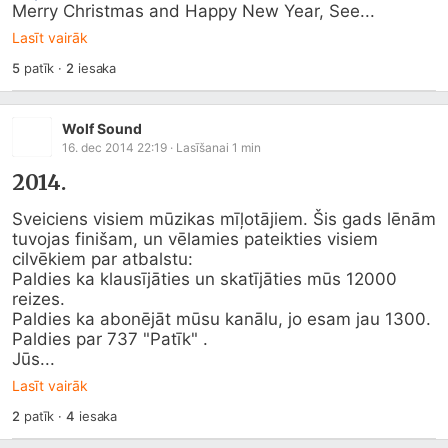
Merry Christmas and Happy New Year, See...
Lasīt vairāk
5
patīk
·
2
iesaka
Wolf Sound
16. dec 2014 22:19
· Lasīšanai
1
min
2014.
Sveiciens visiem mūzikas mīļotājiem. Šis gads lēnām 
tuvojas finišam, un vēlamies pateikties visiem 
cilvēkiem par atbalstu:

Paldies ka klausījāties un skatījāties mūs 12000 
reizes.

Paldies ka abonējāt mūsu kanālu, jo esam jau 1300.

Paldies par 737 "Patīk" .

Jūs...
Lasīt vairāk
2
patīk
·
4
iesaka