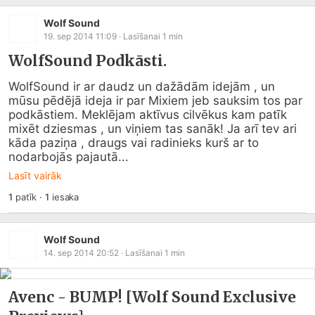
Wolf Sound
19. sep 2014 11:09
· Lasīšanai
1
min
WolfSound Podkāsti.
WolfSound ir ar daudz un dažādām idejām , un 
mūsu pēdējā ideja ir par Mixiem jeb sauksim tos par 
podkāstiem. Meklējam aktīvus cilvēkus kam patīk 
mixēt dziesmas , un viņiem tas sanāk! Ja arī tev ari 
kāda paziņa , draugs vai radinieks kurš ar to 
nodarbojās pajautā...
Lasīt vairāk
1
patīk
·
1
iesaka
Wolf Sound
14. sep 2014 20:52
· Lasīšanai
1
min
Avenc - BUMP! [Wolf Sound Exclusive