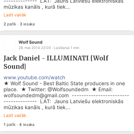
--------------  LAT:  Jauns Latviešu elektroniskās 
mūzikas kanāls , kurā tiek...
Lasīt vairāk
2
patīk
·
3
iesaka
Wolf Sound
28. mai 2014 23:00
· Lasīšanai
1
min
Jack Daniel - ILLUMINATI [Wolf
Sound]
www.youtube.com/watch
★ Wolf Sound - Best Baltic State producers in one 
place.  ★ Twitter: @Wolfsoundedm  ★ Email: 
wolfsoundedm@
gmail.com
  ------------------------
--------------  LAT:  Jauns Latviešu elektroniskās 
mūzikas kanāls , kurā tiek...
Lasīt vairāk
1
patīk
·
4
iesaka