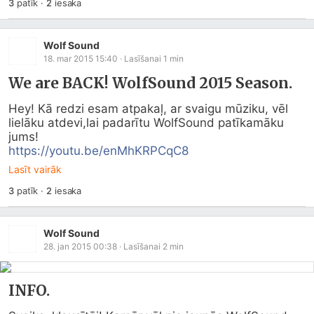
3
patīk
·
2
iesaka
Wolf Sound
18. mar 2015 15:40
· Lasīšanai
1
min
We are BACK! WolfSound 2015 Season.
Hey! Kā redzi esam atpakaļ, ar svaigu mūziku, vēl 
lielāku atdevi,lai padarītu WolfSound patīkamāku 
https://youtu.be/enMhKRPCqC8
Lasīt vairāk
3
patīk
·
2
iesaka
Wolf Sound
28. jan 2015 00:38
· Lasīšanai
2
min
INFO.