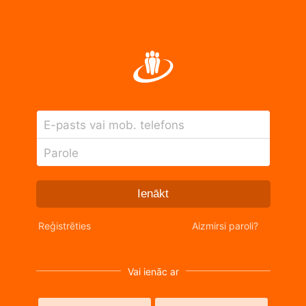
E-pasts vai mob. telefons
Parole
Ienākt
Reģistrēties
Aizmirsi paroli?
Vai ienāc ar