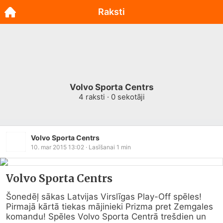
Raksti
Volvo Sporta Centrs
4
raksti ·
0
sekotāji
Volvo Sporta Centrs
10. mar 2015 13:02
· Lasīšanai
1
min
Volvo Sporta Centrs
Šonedēļ sākas Latvijas Virslīgas Play-Off spēles! 
Pirmajā kārtā tiekas mājinieki Prizma pret Zemgales 
komandu! Spēles Volvo Sporta Centrā trešdien un 