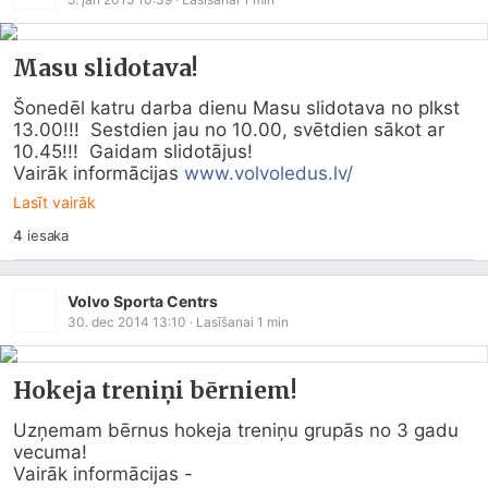
Masu slidotava!
Šonedēl katru darba dienu Masu slidotava no plkst 
13.00!!!  Sestdien jau no 10.00, svētdien sākot ar 
10.45!!!  Gaidam slidotājus!

Vairāk informācijas 
www.volvoledus.lv/
Lasīt vairāk
4
iesaka
Volvo Sporta Centrs
30. dec 2014 13:10
· Lasīšanai
1
min
Hokeja treniņi bērniem!
Uzņemam bērnus hokeja treniņu grupās no 3 gadu 
vecuma!
