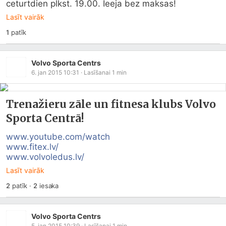
ceturtdien plkst. 19.00. Ieeja bez maksas!
Lasīt vairāk
1
patīk
Volvo Sporta Centrs
6. jan 2015 10:31
· Lasīšanai
1
min
Trenažieru zāle un fitnesa klubs Volvo
Sporta Centrā!
www.youtube.com/watch
www.fitex.lv/
www.volvoledus.lv/
Lasīt vairāk
2
patīk
·
2
iesaka
Volvo Sporta Centrs
5. jan 2015 10:39
· Lasīšanai
1
min