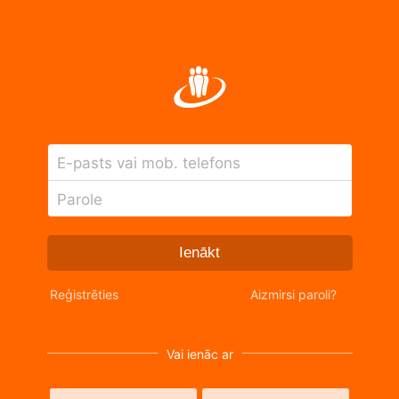
E-pasts vai mob. telefons
Parole
Ienākt
Reģistrēties
Aizmirsi paroli?
Vai ienāc ar