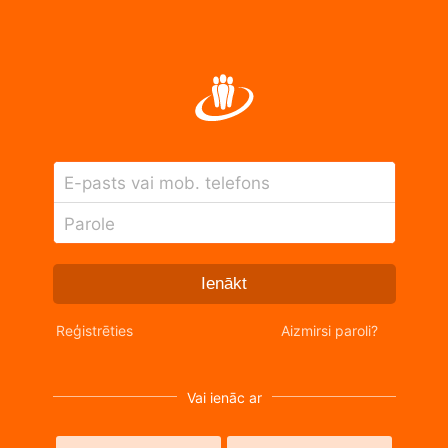
E-pasts vai mob. telefons
Parole
Ienākt
Reģistrēties
Aizmirsi paroli?
Vai ienāc ar