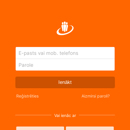
E-pasts vai mob. telefons
Parole
Ienākt
Reģistrēties
Aizmirsi paroli?
Vai ienāc ar