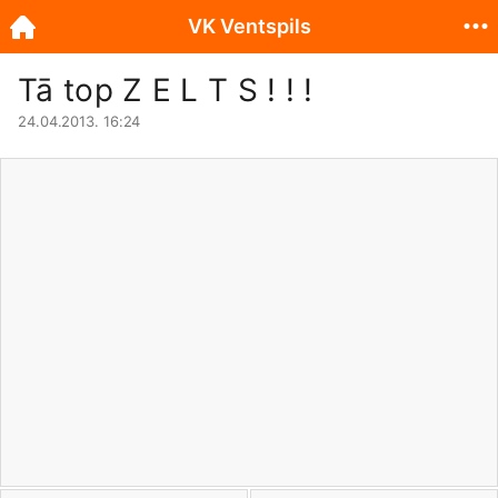
VK Ventspils
Tā top Z E L T S ! ! !
24.04.2013. 16:24