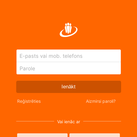
E-pasts vai mob. telefons
Parole
Ienākt
Reģistrēties
Aizmirsi paroli?
Vai ienāc ar