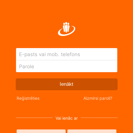
E-pasts vai mob. telefons
Parole
Ienākt
Reģistrēties
Aizmirsi paroli?
Vai ienāc ar