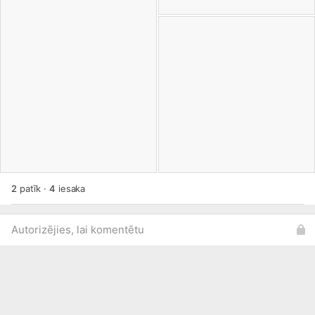
#NextGenEU
|
Izglītības un zinātnes ministrija
2
patīk
·
4
iesaka
Autorizējies, lai komentētu