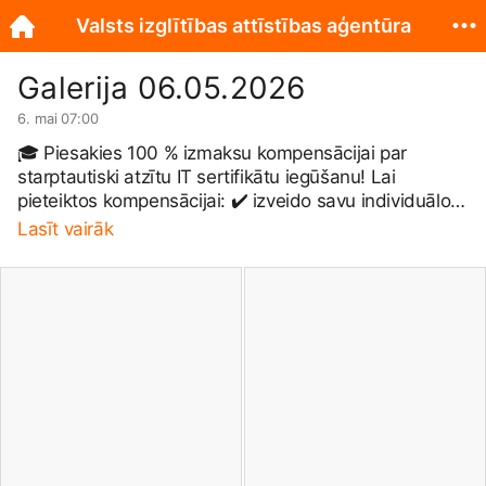
Valsts izglītības attīstības aģentūra
Galerija 06.05.2026
6. mai 07:00
🎓 Piesakies 100 % izmaksu kompensācijai par
starptautiski atzītu IT sertifikātu iegūšanu! Lai
pieteiktos kompensācijai: ✔️ izveido savu individuālo
mācību kontu platformā STARS --&gt;
stars.gov.lv
✔️
Lasīt vairāk
sadaļā “Iesniegumi” aizpildi kompensācijas pieteikumu
✔️ pievieno nepieciešamos dokumentus
kompensācijas saņemšanai 👉 Uzzini vairāk:
https://stars.gov.lv/kompensacijas...
#STARS
|
#VIAA
|
#NextGenEU
|
Izglītības un zinātnes ministrija