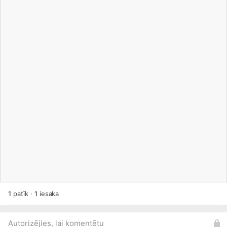
1
patīk
·
1
iesaka
Autorizējies, lai komentētu