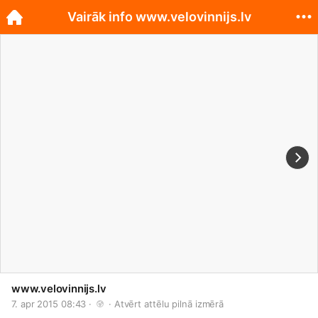
Vairāk info www.velovinnijs.lv
www.velovinnijs.lv
7. apr 2015 08:43 · 
 · 
Atvērt attēlu pilnā izmērā