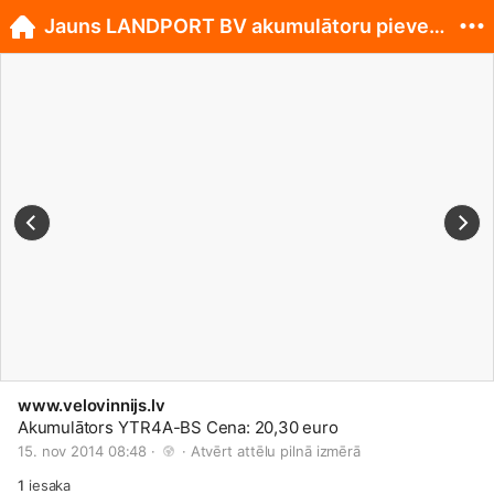
Jauns LANDPORT BV akumulātoru pievedums.
www.velovinnijs.lv
Akumulātors YTR4A-BS Cena: 20,30 euro
15. nov 2014 08:48 · 
 · 
Atvērt attēlu pilnā izmērā
1
iesaka