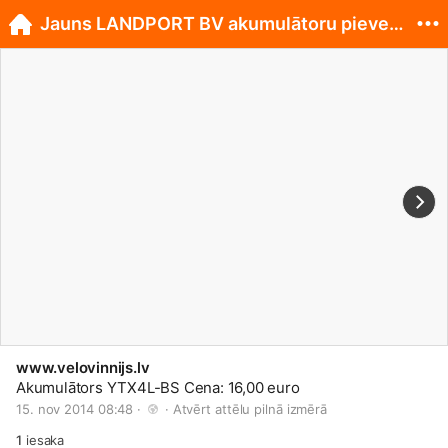
Jauns LANDPORT BV akumulātoru pievedums.
www.velovinnijs.lv
Akumulātors YTX4L-BS Cena: 16,00 euro
15. nov 2014 08:48 · 
 · 
Atvērt attēlu pilnā izmērā
1
iesaka