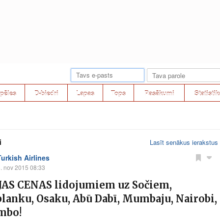
pēles
D-biedri
Lapas
Tops
Pasākumi
Statistik
i
Lasīt senākus ierakstus
Turkish Airlines
. nov 2015 08:33
JAS CENAS lidojumiem uz Sočiem,
lanku, Osaku, Abū Dabī, Mumbaju, Nairobi,
mbo!