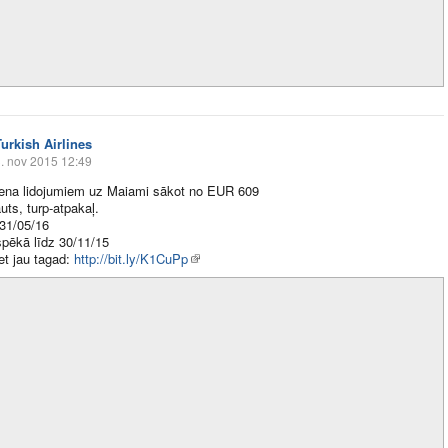
Turkish Airlines
. nov 2015 12:49
cena lidojumiem uz Maiami sākot no EUR 609
uts, turp-atpakaļ.
 31/05/16
 spēkā līdz 30/11/15
et jau tagad:
http://bit.ly/K1CuPp