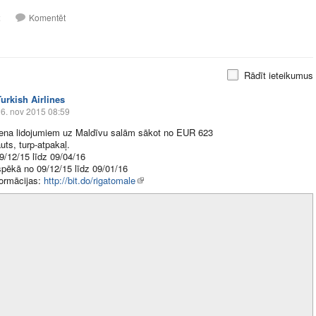
2
Komentēt
Rādīt ieteikumus
Turkish Airlines
6. nov 2015 08:59
cena lidojumiem uz Maldīvu salām sākot no EUR 623
uts, turp-atpakaļ.
9/12/15 līdz 09/04/16
 spēkā no 09/12/15 līdz 09/01/16
formācijas:
http://bit.do/rigatomale