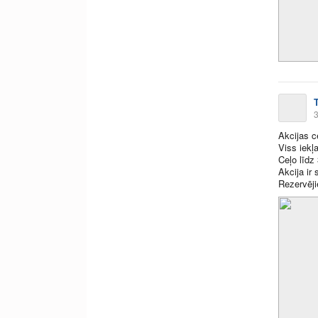
3
Akcijas 
Viss iekļa
Ceļo līdz
Akcija ir
Rezervēji