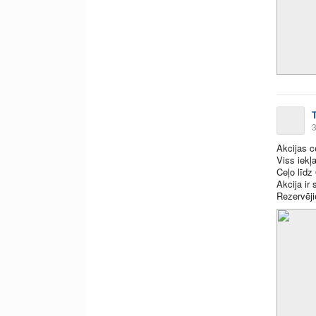
3
Akcijas 
Viss iekļa
Ceļo līdz
Akcija ir
Rezervēji