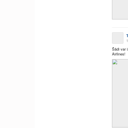
1
Šādi var 
Airlines!