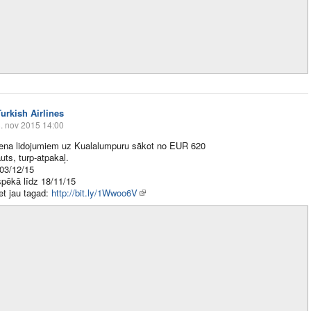
Turkish Airlines
. nov 2015 14:00
cena lidojumiem uz Kualalumpuru sākot no EUR 620
uts, turp-atpakaļ.
 03/12/15
 spēkā līdz 18/11/15
et jau tagad:
http://bit.ly/1Wwoo6V