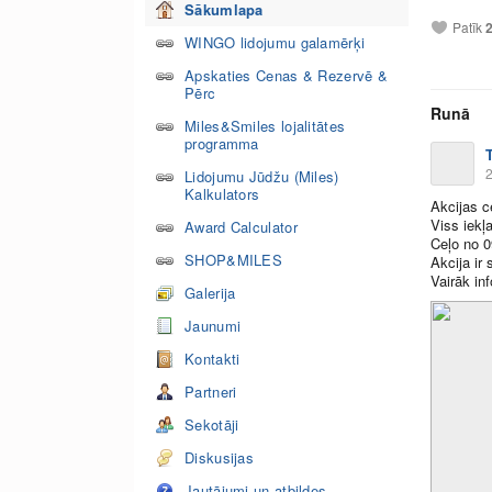
Sākumlapa
Patīk
WINGO lidojumu galamērķi
Apskaties Cenas & Rezervē &
Pērc
Runā
Miles&Smiles lojalitātes
programma
2
Lidojumu Jūdžu (Miles)
Kalkulators
Akcijas 
Viss iekļa
Award Calculator
Ceļo no 0
SHOP&MILES
Akcija ir
Vairāk in
Galerija
Jaunumi
Kontakti
Partneri
Sekotāji
Diskusijas
Jautājumi un atbildes