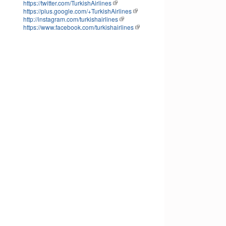
https://twitter.com/TurkishAirlines
https://plus.google.com/+TurkishAirlines
http://instagram.com/turkishairlines
https://www.facebook.com/turkishairlines