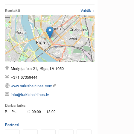
Kontakti
Vairāk »
Merķeļa iela 21, Rīga, LV-1050
+371 67359444
www.turkishairlines.com
info@turkishairlines.lv
Darba laiks
P. – Pk.
09:00 — 18:00
Partneri