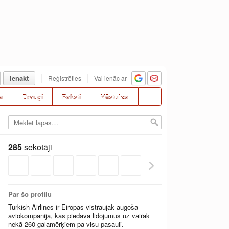
Ienākt
Reģistrēties
Vai ienāc ar
a
Draugi
Raksti
Vēstules
285
sekotāji
Par šo profilu
Turkish Airlines ir Eiropas vistraujāk augošā
aviokompānija, kas piedāvā lidojumus uz vairāk
nekā 260 galamērķiem pa visu pasauli.