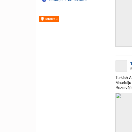
Ieteikt
9
5
Turkish A
Maurīciju
Rezervēji