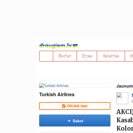
Pāriet
uz
saturu
Šodien
Ziņas
Galerijas
S
Jaunum
Turkish Airlines
5
Oficiālā lapa
AKCI
Kasab
Sekot
Kolo