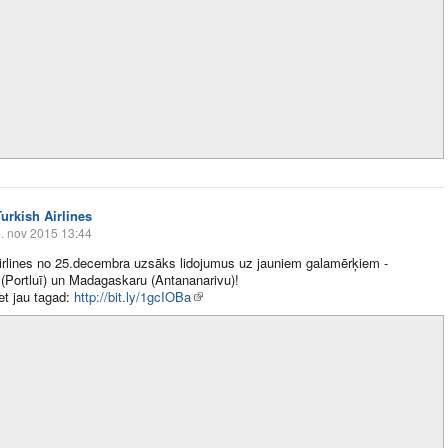
Turkish Airlines
. nov 2015 13:44
irlines no 25.decembra uzsāks lidojumus uz jauniem galamērķiem -
 (Portluī) un Madagaskaru (Antananarivu)!
et jau tagad:
http://bit.ly/1gcIOBa