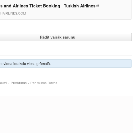
ts and Airlines Ticket Booking | Turkish Airlines
SHAIRLINES.COM
Rādīt vairāk sarunu
neviena ieraksta viesu grāmatā.
kumi
Privātums
Par mums
Darbs