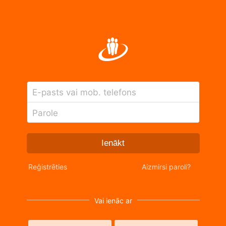
E-pasts vai mob. telefons
Parole
Ienākt
Reģistrēties
Aizmirsi paroli?
Vai ienāc ar