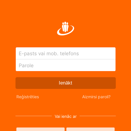
E-pasts vai mob. telefons
Parole
Ienākt
Reģistrēties
Aizmirsi paroli?
Vai ienāc ar