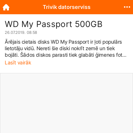
Trivik datorserviss
WD My Passport 500GB
26.07.2019. 08:58
Ārējais cietais disks WD My Passport ir ļoti populārs
lietotāju vidū. Nereti šie diski nokrīt zemē un tiek
bojāti. Šādos diskos parasti tiek glabāti ģimenes foto
un zaudējums ir sāpīgs. Arī šogad pie manis nonāca
Lasīt vairāk
šāds disks - raksturīgā klikšķēšana un motors
apstājas. Šie diski ir īpaši ar to, ka tiem uz kontroliera
plates ir uzlodēts USB savienojums un tie ir SED (self
encrypted drive) diski. Tas apgrūtina datu
atjaunošanu. Dati no šī diska tika atjaunoti -
piemeklējot atbilstošu SATA plati, lai strādātu ar diska
firmware - nomainot bojātās galviņas, - atrisinot SED
(self encrypted drive), - nolasot lietotāja datus.