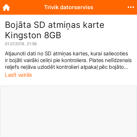
Trivik datorserviss
Bojāta SD atmiņas karte
Kingston 8GB
01.07.2019. 21:56
Atjaunoti dati no SD atmiņas kartes, kurai saliecoties
ir bojāti vairāki celiņi pie kontroliera. Plates nelīdzenais
reljefs neļāva uzlodēt kontrolieri atpakaļ pēc bojāto
celiņu atjaunošanas. Tāpēc, tika izvēlēts cits
Lasīt vairāk
paņēmiens - visu kontroliera kontaktu savienošana ar
vadiņiem. Procesā tika apgūts daudz jaunu iemaņu.