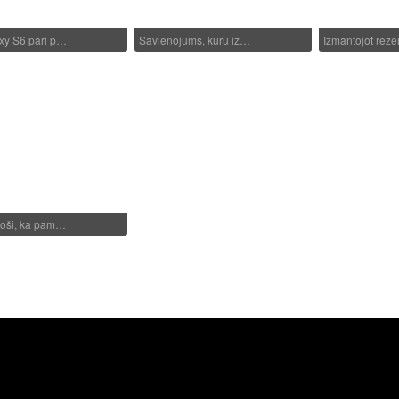
xy S6 pāri p…
Savienojums, kuru iz…
Izmantojot rez
zoši, ka pam…
1