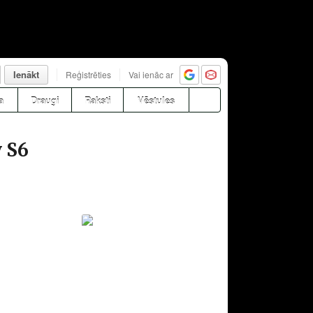
Ienākt
Reģistrēties
Vai ienāc ar
a
Draugi
Raksti
Vēstules
y S6