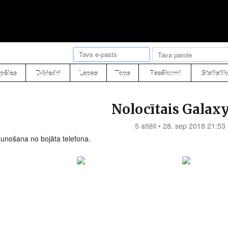
pēles
D-biedri
Lapas
Tops
Pasākumi
Statistik
Nolocītais Galax
5 attēli • 28. sep 2018 21:53
aunošana no bojāta telefona.