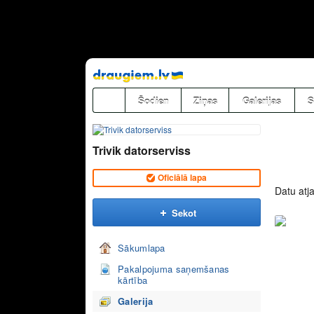
Pāriet
uz
saturu
Šodien
Ziņas
Galerijas
S
Trivik datorserviss
Oficiālā lapa
Datu atj
Sekot
Sākumlapa
Pakalpojuma saņemšanas
kārtība
Galerija