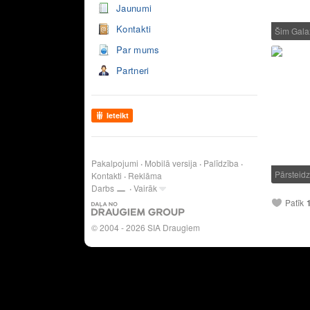
Jaunumi
Kontakti
Šim Gala
Par mums
Partneri
Ieteikt
Pakalpojumi
Mobilā versija
Palīdzība
Pārsteid
Kontakti
Reklāma
Darbs
Vairāk
Patīk
© 2004 - 2026 SIA Draugiem