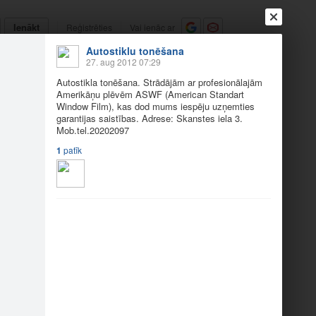
Ienākt
Reģistrēties
Vai ienāc ar
Autostiklu tonēšana
a
Draugi
Raksti
Vēstules
27. aug 2012 07:29
Autostikla tonēšana. Strādājām ar profesionālajām
Amerikāņu plēvēm ASWF (American Standart
2
Window Film), kas dod mums iespēju uzņemties
garantijas saistības. Adrese: Skanstes iela 3.
Mob.tel
.20202097
American Standart Window Film), kas dod mums
1
patīk
097