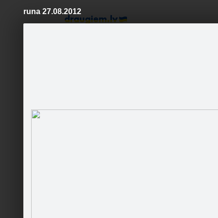
runa 27.08.2012
Pāriet
uz
saturu
Šodien
Ziņas
Galerijas
S
Autostiklu tonēšana
Oficiālā lapa
Autostik
iespēju 
Sekot
Sākumlapa
Galerija
Jaunumi
Kontakti
Tonēšana
Salona ķīmiskā tīrīšana
Autostik