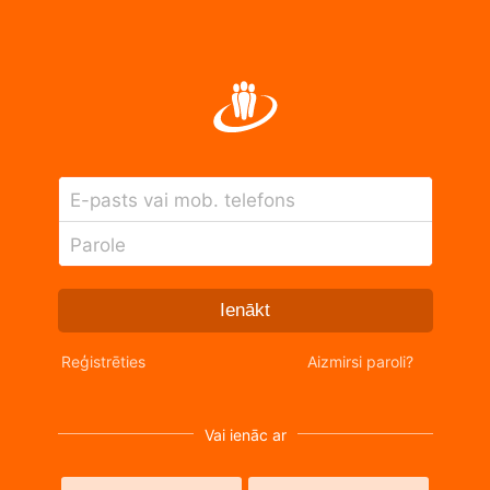
E-pasts vai mob. telefons
Parole
Ienākt
Reģistrēties
Aizmirsi paroli?
Vai ienāc ar