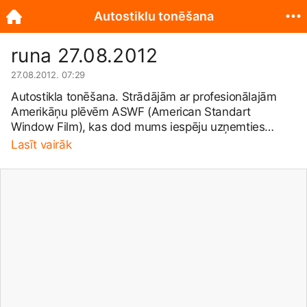
Autostiklu tonēšana
runa 27.08.2012
27.08.2012. 07:29
Autostikla tonēšana. Strādājām ar profesionālajām
Amerikāņu plēvēm ASWF (American Standart
Window Film), kas dod mums iespēju uzņemties
garantijas saistības. Adrese: Skanstes iela 3.
Lasīt vairāk
Mob.tel
.20202097