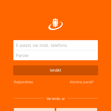
E-pasts vai mob. telefons
Parole
Ienākt
Reģistrēties
Aizmirsi paroli?
Vai ienāc ar