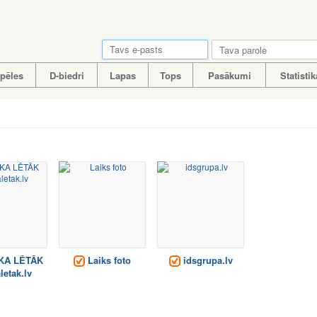
pēles
D-biedri
Lapas
Tops
Pasākumi
Statistik
KA LĒTĀK
Laiks foto
idsgrupa.lv
letak.lv