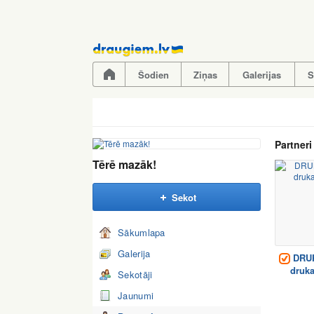
Pāriet
uz
saturu
Šodien
Ziņas
Galerijas
S
Partneri
Tērē mazāk!
Sekot
Sākumlapa
Galerija
DRU
druka
Sekotāji
Jaunumi