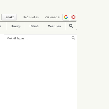
Ienākt
Reģistrēties
Vai ienāc ar
a
Draugi
Raksti
Vēstules