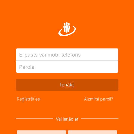
E-pasts vai mob. telefons
Parole
Ienākt
Reģistrēties
Aizmirsi paroli?
Vai ienāc ar