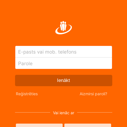
E-pasts vai mob. telefons
Parole
Ienākt
Reģistrēties
Aizmirsi paroli?
Vai ienāc ar