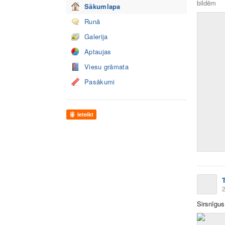
bildēm
Sākumlapa
Runā
Galerija
Aptaujas
Viesu grāmata
Pasākumi
Ieteikt
2
Sirsnīgus