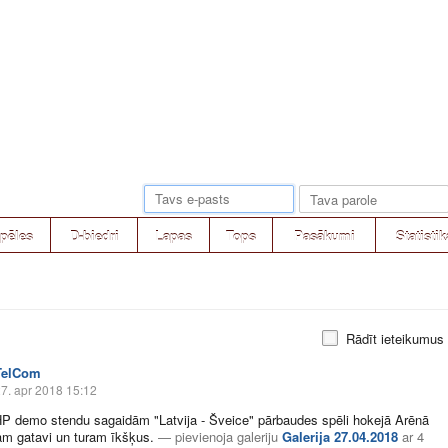
pēles
D-biedri
Lapas
Tops
Pasākumi
Statistik
Rādīt ieteikumus
TelCom
7. apr 2018 15:12
P demo stendu sagaidām "Latvija - Šveice" pārbaudes spēli hokejā Arēnā
m gatavi un turam īkšķus.
—
pievienoja galeriju
Galerija 27.04.2018
ar
4