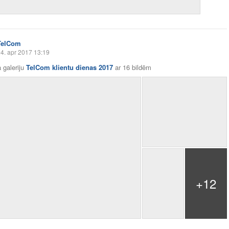
TelCom
4. apr 2017 13:19
 galeriju
TelCom klientu dienas 2017
ar
16 bildēm
+12