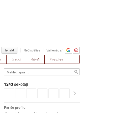
Ienākt
Reģistrēties
Vai ienāc ar
a
Draugi
Raksti
Vēstules
1243
sekotāji
Par šo profilu