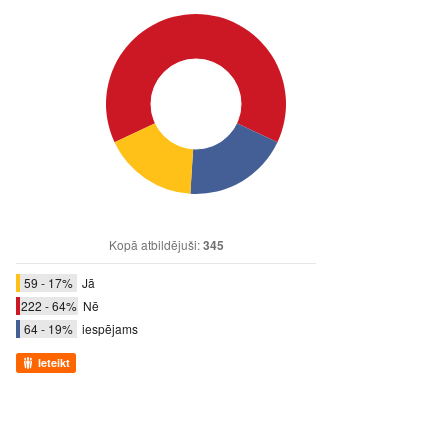
Kopā atbildējuši:
345
59 - 17%
Jā
222 - 64%
Nē
64 - 19%
iespējams
Ieteikt