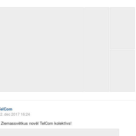
TelCom
2. dec 2017 16:24
 Ziemassvētkus novēl TelCom kolektīvs!