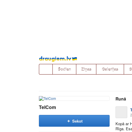
Pāriet
uz
saturu
Šodien
Ziņas
Galerijas
S
Runā
TelCom
2
Sekot
Kopā ar H
Rīga. Esa