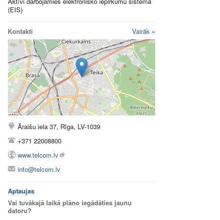
Aktīvi darbojamies elektronisko iepirkumu sistēmā
(EIS)
Kontakti
Vairāk »
Āraišu iela 37, Rīga, LV-1039
+371 22008800
www.telcom.lv
info@telcom.lv
Aptaujas
Vai tuvākajā laikā plāno iegādāties jaunu
datoru?