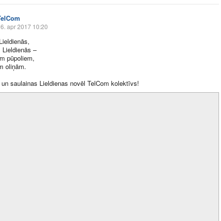
TelCom
6. apr 2017 10:20
Lieldienās,
s Lieldienās –
em pūpoliem,
m oliņām.
 un saulainas Lieldienas novēl TelCom kolektīvs!