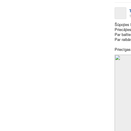
1
Šūpojies 
Priecājie
Par balti
Par raibā
Priecīgas