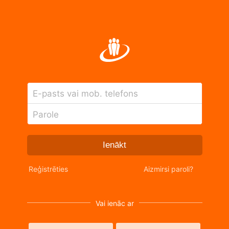
E-pasts vai mob. telefons
Parole
Ienākt
Reģistrēties
Aizmirsi paroli?
Vai ienāc ar